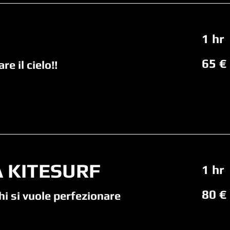
1 hr
65
65 €
euro
re il cielo!!
 KITESURF
1 hr
80
80 €
euro
hi si vuole perfezionare