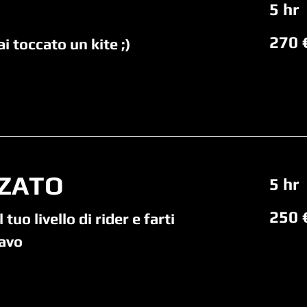
5 hr
270
270 
euro
i toccato un kite ;)
ZATO
5 hr
250
250 
euro
tuo livello di rider e farti
ravo