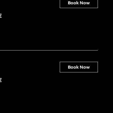
Book Now
€
Book Now
€